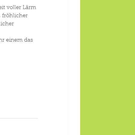
it voller Lärm 
fröhlicher 
icher 
hr einem das 