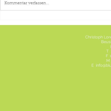
Bunter Sommer
Kommentar verfassen...
Tulpen vom
Christoph Lo
Beus
T 
F 
M 
E
info@bl