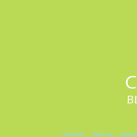
C
B
Startseite
Über uns
Galeri