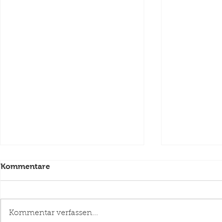
Kommentare
Bunter Sommer
Kommentar verfassen...