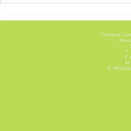
Tulpen vom
Christoph Lo
Beus
T 
F 
M 
E
info@bl