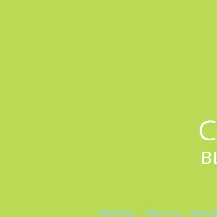
C
B
Startseite
Über uns
Galeri