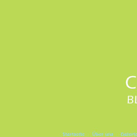
C
B
Startseite
Über uns
Galeri