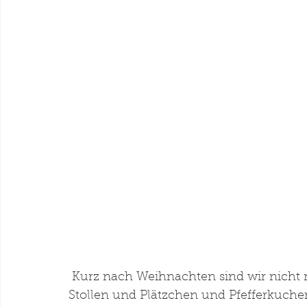
 Kurz nach Weihnachten sind wir nicht nur satt von all´ dem Gänsebraten, den 
Stollen und Plätzchen und Pfefferkuchen.