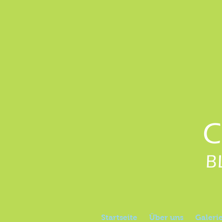
C
B
Startseite
Über uns
Galeri